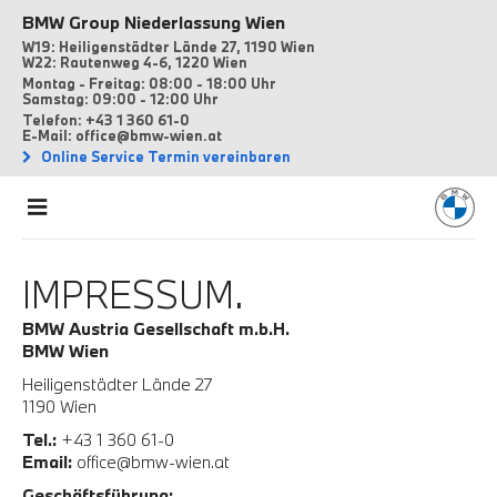
BMW Group Niederlassung Wien
W19: Heiligenstädter Lände 27, 1190 Wien
W22: Rautenweg 4-6, 1220 Wien
Montag - Freitag: 08:00 - 18:00 Uhr
Samstag: 09:00 - 12:00 Uhr
Telefon: +43 1 360 61-0
E-Mail: office@bmw-wien.at
Online Service Termin vereinbaren
IMPRESSUM.
BMW Austria Gesellschaft m.b.H.
BMW Wien
Heiligenstädter Lände 27
1190 Wien
Tel.:
+43 1 360 61-0
Email:
office@bmw-wien.at
Geschäftsführung: