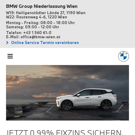
BMW Group Niederlassung Wien
W19: Heiligenstädter Lände 27, 1190 Wien
W22: Rautenweg 4-6, 1220 Wien
Montag - Freitag: 08:00 - 18:00 Uhr
Samstag: 09:00 - 12:00 Uhr
Telefon: +43 1 360 61-0
E-Mail: office@bmw-wien.at
Online Service Termin vereinbaren
JETZT 0,99% FIXZINS SICHERN.