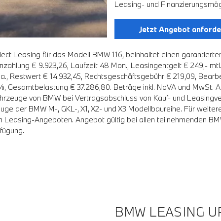
Leasing- und Finanzierungsmögl
Jetzt Angebot anforde
t Leasing für das Modell BMW 116, beinhaltet einen garantierte
nzahlung € 9.923,26, Laufzeit 48 Mon., Leasingentgelt € 249,- m
p.a., Restwert € 14.932,45, Rechtsgeschäftsgebühr € 219,09, Bearb
,99%, Gesamtbelastung € 37.286,80. Beträge inkl. NoVA und MwSt. 
Fahrzeuge von BMW bei Vertragsabschluss von Kauf- und Leasingver
uge der BMW M-, GKL-, X1, X2- und X3 Modellbaureihe. Für weite
en Leasing-Angeboten. Angebot gültig bei allen teilnehmenden BM
fügung.
BMW LEASING U