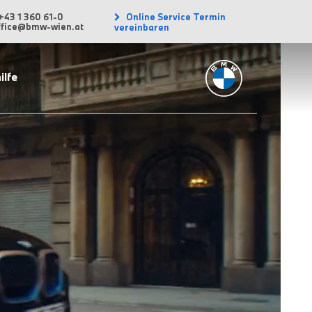
Online Service Termin
+43 1 360 61-0
office@bmw-wien.at
vereinbaren
ilfe