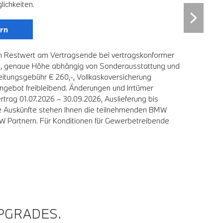
ichkeiten.
rn
* Angebot 
n Restwert am Vertragsende bei vertragskonformer
vertragsko
tl., genaue Höhe abhängig von Sonderausstattung und
Sonderauss
eitungsgebühr € 260,-, Vollkaskoversicherung
Vollkaskov
Angebot freibleibend. Änderungen und Irrtümer
Änderungen
trag 01.07.2026 – 30.09.2026, Auslieferung bis
30.09.2026
re Auskünfte stehen Ihnen die teilnehmenden BMW
die teilne
W Partnern. Für Konditionen für Gewerbetreibende
für Gewerb
PGRADES.