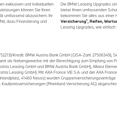
n exklusiven und individuellen
Die BMW Leasing Upgrades sind
sleistungen können Sie Ihren
bietet Ihnen umfassenden Schut
ität umfassend abzusichern. Ihr
bekommen Sie alles aus einer
BMW, dazu Finanzierung und
Versicherung¹, Reifen, Wart
Leasing Upgrades, wie einfach S
52213)/Kredit: BMW Austria Bank GmbH (GISA-Zahl: 27506349), Si
gent als Nebengewerbe mit der Berechtigung zum Empfang von Prä
stria Leasing GmbH und BMW Austria Bank GmbH), Allianz Elemen
tria Leasing GmbH). Mit AXA France VIE S.A. und der AXA France I
einlandplatz, 41460 Neuss) wurden Gruppenversicherungsverträg
w. Kaufpreisversicherungen (Rheinland Versicherung AG) abgeschl