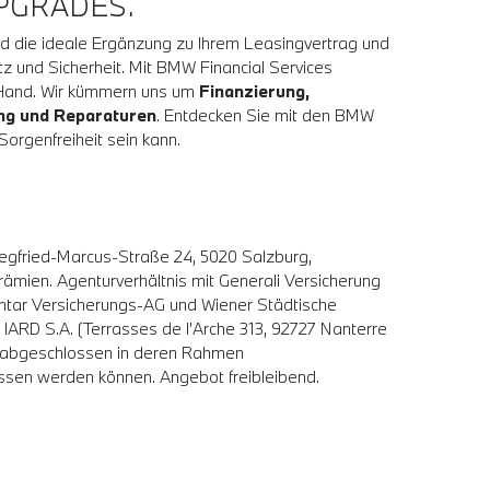
PGRADES.
 die ideale Ergänzung zu Ihrem Leasingvertrag und
z und Sicherheit. Mit BMW Financial Services
 Hand. Wir kümmern uns um
Finanzierung,
ung und Reparaturen
. Entdecken Sie mit den BMW
orgenfreiheit sein kann.
egfried-Marcus-Straße 24, 5020 Salzburg,
mien. Agenturverhältnis mit Generali Versicherung
tar Versicherungs-AG und Wiener Städtische
ARD S.A. (Terrasses de I’Arche 313, 92727 Nanterre
e abgeschlossen in deren Rahmen
ossen werden können. Angebot freibleibend.