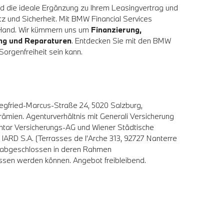
 die ideale Ergänzung zu Ihrem Leasingvertrag und
z und Sicherheit. Mit BMW Financial Services
 Hand. Wir kümmern uns um
Finanzierung,
ung und Reparaturen
. Entdecken Sie mit den BMW
orgenfreiheit sein kann.
egfried-Marcus-Straße 24, 5020 Salzburg,
mien. Agenturverhältnis mit Generali Versicherung
tar Versicherungs-AG und Wiener Städtische
ARD S.A. (Terrasses de I’Arche 313, 92727 Nanterre
e abgeschlossen in deren Rahmen
ossen werden können. Angebot freibleibend.