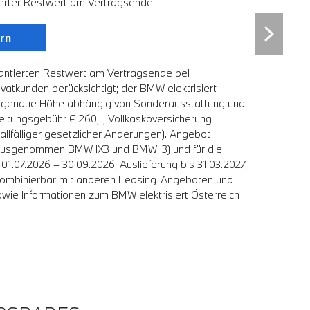
erter Restwert am Vertragsende
rn
antierten Restwert am Vertragsende bei
* Angebot 
vatkunden berücksichtigt; der BMW elektrisiert
vertragsko
tl., genaue Höhe abhängig von Sonderausstattung und
Österreich
beitungsgebühr € 260,-, Vollkaskoversicherung
Zubehör ge
 allfälliger gesetzlicher Änderungen). Angebot
vorausgeset
W (ausgenommen BMW iX3 und BMW i3) und für die
freibleibe
1.07.2026 – 30.09.2026, Auslieferung bis 31.03.2027,
Verbrenner
 kombinierbar mit anderen Leasing-Angeboten und
solange da
wie Informationen zum BMW elektrisiert Österreich
auch nicht
Bonus für 
** Das Pro