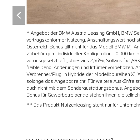
en Sie den
* Angebot der BMW Austria Leasing GmbH, BMW Selec
vertragskonformer Nutzung. Anschaffungswert höchsten
i
Österreich Bonus gilt nicht für das Modell BMW i7), 
gig von
Zubehör gem. individueller Konfiguration, 10.000 km 
60,-,
vorausgesetzt, eff. Jahreszins 2,56%, Sollzins fix 1,9
freibleibend. Änderungen und Irrtümer vorbehalten. 
singvertrag
Verbrenner/Plug-In Hybride der Modellbaureihen X1, X
fügung.
solange das Angebot reicht. Für weitere Auskünfte 
auch nicht mit dem Sonderaustattungsbonus. Angebot 
Bonus für Gewerbetreibende stehen Ihnen die teiln
** Das Produkt Nutzenleasing steht nur für Unterneh