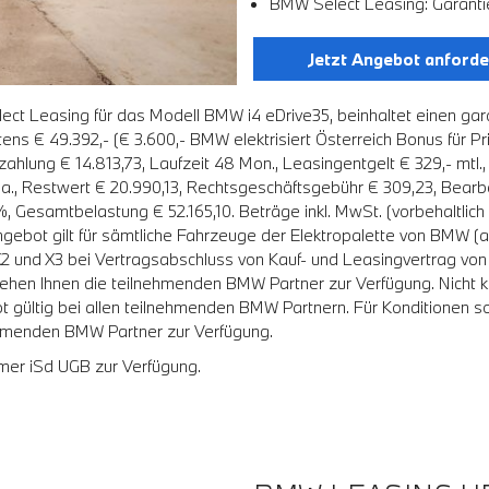
BMW Select Leasing: Garanti
Jetzt Angebot anforde
t Leasing für das Modell BMW i4 eDrive35, beinhaltet einen gar
s € 49.392,- (€ 3.600,- BMW elektrisiert Österreich Bonus für Pri
Anzahlung € 14.813,73, Laufzeit 48 Mon., Leasingentgelt € 329,- m
p.a., Restwert € 20.990,13, Rechtsgeschäftsgebühr € 309,23, Bear
9%, Gesamtbelastung € 52.165,10. Beträge inkl. MwSt. (vorbehaltlich
Angebot gilt für sämtliche Fahrzeuge der Elektropalette von BM
2 und X3 bei Vertragsabschluss von Kauf- und Leasingvertrag von 0
stehen Ihnen die teilnehmenden BMW Partner zur Verfügung. Nicht
gültig bei allen teilnehmenden BMW Partnern. Für Konditionen so
ehmenden BMW Partner zur Verfügung.
mer iSd UGB zur Verfügung.