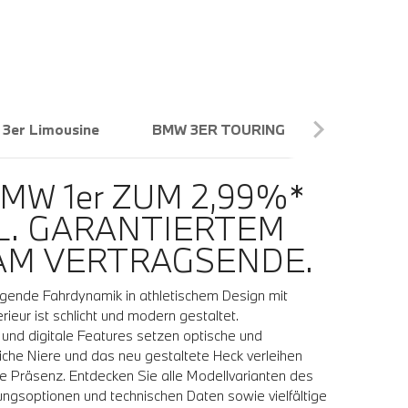
3er Limousine
BMW 3ER TOURING
BMW 4er 
MW 1er ZUM 2,99%*
KL. GARANTIERTEM
AM VERTRAGSENDE.
gende Fahrdynamik in athletischem Design mit
rieur ist schlicht und modern gestaltet.
 und digitale Features setzen optische und
tliche Niere und das neu gestaltete Heck verleihen
 Präsenz. Entdecken Sie alle Modellvarianten des
ngsoptionen und technischen Daten sowie vielfältige