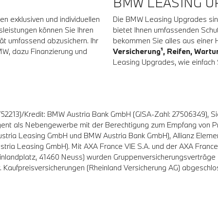
BMW LEASING U
n exklusiven und individuellen
Die BMW Leasing Upgrades sind
sleistungen können Sie Ihren
bietet Ihnen umfassenden Schut
ität umfassend abzusichern. Ihr
bekommen Sie alles aus einer
BMW, dazu Finanzierung und
Versicherung¹, Reifen, Wart
Leasing Upgrades, wie einfach S
52213)/Kredit: BMW Austria Bank GmbH (GISA-Zahl: 27506349), Si
gent als Nebengewerbe mit der Berechtigung zum Empfang von Prä
stria Leasing GmbH und BMW Austria Bank GmbH), Allianz Elemen
tria Leasing GmbH). Mit AXA France VIE S.A. und der AXA France I
einlandplatz, 41460 Neuss) wurden Gruppenversicherungsverträg
w. Kaufpreisversicherungen (Rheinland Versicherung AG) abgeschl