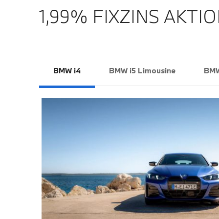
1,99% FIXZINS AKTIO
BMW i4
BMW i5 Limousine
BMW
EM
DE.
e, X-
onnectivity
rtainment
u
lumen