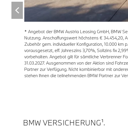
* Angebot der BMW Austria Leasing GmbH, BMW Selec
isiert
Nutzung. Anschaffungswert höchstens € 34.454,20, A
attung und
Zubehör gem. individueller Konfiguration, 10.000 km 
rung
vorausgesetzt, eff. Jahreszins 3,70%, Sollzins fix 2
er
vorbehalten. Angebot gilt für sämtliche Verbrenner 
1.03.2027.
31.03.2027. Ausgenommen von der Aktion sind Fahrze
ner zur
Partner zur Verfügung. Nicht kombinierbar mit ander
hen Ihnen
stehen Ihnen die teilnehmenden BMW Partner zur Ver
BMW VERSICHERUNG¹.