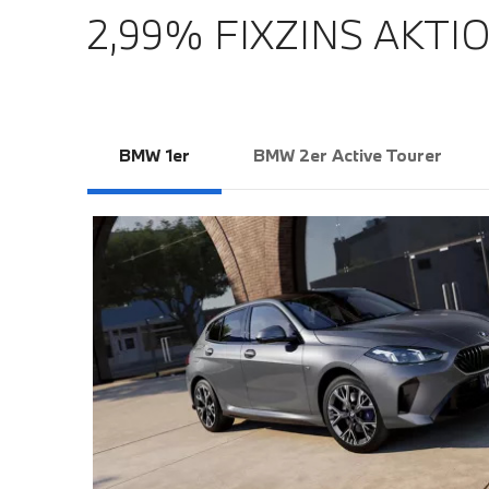
2,99% FIXZINS AKTIO
BMW 1er
BMW 2er Active Tourer
ID
NS
ng ab und
atkunden