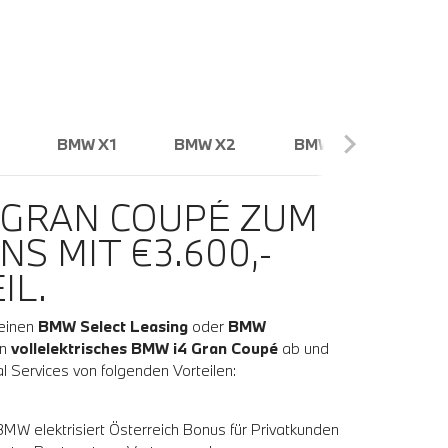
BMW X1
BMW X2
BMW X3
 GRAN COUPÉ ZUM
INS MIT €3.600,-
IL.
einen
BMW Select Leasing
oder
BMW
in
vollelektrisches BMW i4 Gran Coupé
ab und
l Services von folgenden Vorteilen:
 BMW elektrisiert Österreich Bonus für Privatkunden