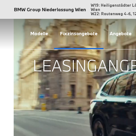
W19: Heiligenstädter L
BMW Group Niederlassung Wien
Wien
W22: Rautenweg 4-6, 1
Modelle
Fixzinsangebote
Angebote
LEASINGANG