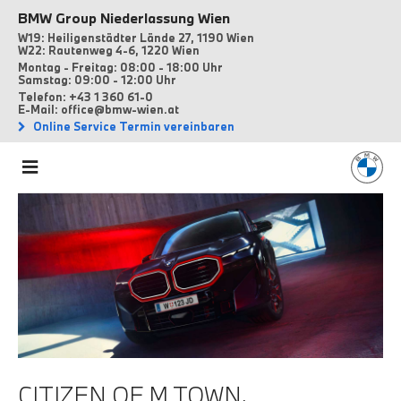
BMW Group Niederlassung Wien
W19: Heiligenstädter Lände 27, 1190 Wien
W22: Rautenweg 4-6, 1220 Wien
Montag - Freitag: 08:00 - 18:00 Uhr
Samstag: 09:00 - 12:00 Uhr
Telefon: +43 1 360 61-0
E-Mail: office@bmw-wien.at
Online Service Termin vereinbaren
CITIZEN OF M TOWN.