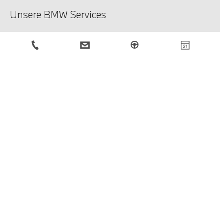
Unsere BMW Services
Unsere Services
Service-Anfrage
BMW Newsletter
Anmeldung
Rechtliche Hinweise
Impressum
Datenschutzbestimmungen
Cookies
© BMW Österreich 2026