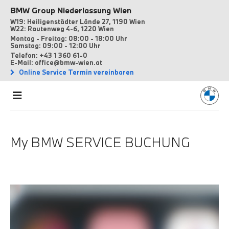
BMW Group Niederlassung Wien
W19: Heiligenstädter Lände 27, 1190 Wien
W22: Rautenweg 4-6, 1220 Wien
Montag - Freitag: 08:00 - 18:00 Uhr
Samstag: 09:00 - 12:00 Uhr
Telefon: +43 1 360 61-0
E-Mail: office@bmw-wien.at
Online Service Termin vereinbaren
My BMW SERVICE BUCHUNG