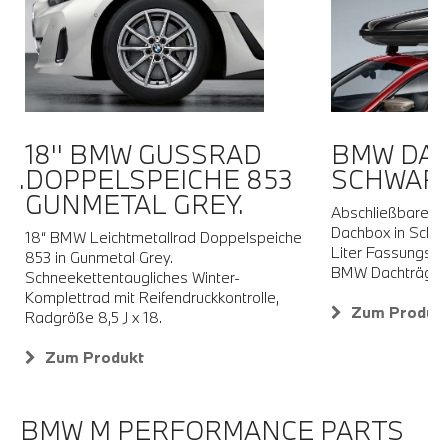
18'' BMW GUSSRAD
BMW DAC
R.
DOPPELSPEICHE 853
SCHWARZ
GUNMETAL GREY.
re
Abschließbare, b
Dachbox in Schwa
18“ BMW Leichtmetallrad Doppelspeiche
Liter Fassungsve
853 in Gunmetal Grey.
BMW Dachträger
Schneekettentaugliches Winter-
Komplettrad mit Reifendruckkontrolle,
Zum Produk
Radgröße 8,5 J x 18.
Zum Produkt
BMW M PERFORMANCE PARTS