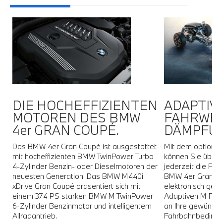
DIE HOCHEFFIZIENTEN
ADAPTIV
MOTOREN DES BMW
FAHRWER
4er GRAN COUPÉ.
DÄMPFU
Das BMW 4er Gran Coupé ist ausgestattet
Mit dem optiona
mit hocheffizienten BMW TwinPower Turbo
können Sie über 
rt
4-Zylinder Benzin- oder Dieselmotoren der
jederzeit die Fah
neuesten Generation. Das BMW M440i
BMW 4er Gran Co
xDrive Gran Coupé präsentiert sich mit
elektronisch ges
einem 374 PS starken BMW M TwinPower
Adaptiven M Fahr
6-Zylinder Benzinmotor und intelligentem
an Ihre gewünsch
Allradantrieb.
Fahrbahnbedingu