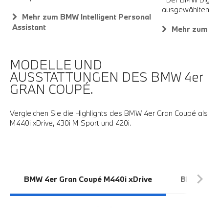
ausgewählten iP
Mehr zum BMW Intelligent Personal
Assistant
Mehr zum Dig
MODELLE UND
AUSSTATTUNGEN DES BMW 4er
GRAN COUPÉ.
Vergleichen Sie die Highlights des BMW 4er Gran Coupé als
M440i xDrive, 430i M Sport und 420i.
BMW 4er Gran Coupé M440i xDrive
BMW 4er G