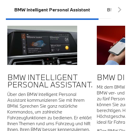
BMW Intelligent Personal Assistant
BMW Digita
BMW INTELLIGENT
BMW DIGI
PERSONAL ASSISTANT.
Mit dem BMW Digi
es
BMW ver- und ent
Über den BMW Intelligent Personal
in
zu fünf Personen
Assistant kommunizieren Sie mit Ihrem
können Sie zur 
BMW. Sprechen Sie ganz natürliche
m
berechtigen. Hierb
Kommandos, um zahlreiche
Höchstgeschwind
Fahrzeugfunktionen zu bedienen. Er erklärt
ideal für Fahranf
Ihnen Themen rund ums Fahrzeug und hilft
Ihnen, Ihren BMW besser kennenzulernen.
*Der BMW Digital 