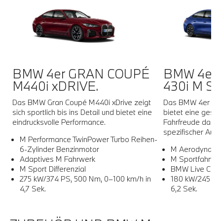
BMW 4er GRAN COUPÉ
BMW 4er
M440i xDRIVE.
430i M S
Das BMW Gran Coupé M440i xDrive zeigt
Das BMW 4er Gra
sich sportlich bis ins Detail und bietet eine
bietet eine gesch
.
eindrucksvolle Performance.
Fahrfreude dank
spezifischer Aus
M Performance TwinPower Turbo Reihen-
6-Zylinder Benzinmotor
M Aerodynami
Adaptives M Fahrwerk
M Sportfahrwe
M Sport Differenzial
BMW Live Cockp
275 kW/374 PS, 500 Nm, 0–100 km/h in
180 kW/245 PS
4,7 Sek.
6,2 Sek.