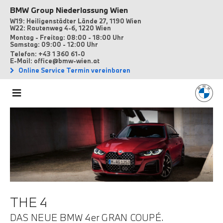
BMW Group Niederlassung Wien
W19: Heiligenstädter Lände 27, 1190 Wien
W22: Rautenweg 4-6, 1220 Wien
Montag - Freitag: 08:00 - 18:00 Uhr
Samstag: 09:00 - 12:00 Uhr
Telefon: +43 1 360 61-0
E-Mail: office@bmw-wien.at
Online Service Termin vereinbaren
THE 4
DAS NEUE BMW 4er GRAN COUPÉ.