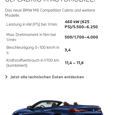
Das neue BMW M8 Competition Cabrio und weitere
Modelle.
460 kW (625
Leistung in kW (PS) bei 1/min:
PS)/5.500–6.250
Max. Drehmoment in Nm bei
500/1.700–4.000
1/min:
Beschleunigung 0–100 km/h in
3,4
s:
Kraftstoffverbrauch in l/100 km
11,4 – 11,6
(kombiniert):
Jetzt alle technischen Daten entdecken