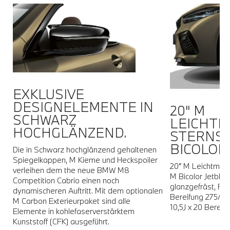
EXKLUSIVE
DESIGNELEMENTE IN
20" M
t
SCHWARZ
LEICHTM
HOCHGLÄNZEND.
STERNSP
ch
BICOLOR.
Die in Schwarz hochglänzend gehaltenen
Spiegelkappen, M Kieme und Heckspoiler
20″ M Leichtmeta
verleihen dem the neue BMW M8
M Bicolor Jetblac
Competition Cabrio einen noch
h
glanzgefräst, Ra
dynamischeren Auftritt. Mit dem optionalen
Bereifung 275/35
M Carbon Exterieurpaket sind alle
10,5J x 20 Bereif
Elemente in kohlefaserverstärktem
Kunststoff (CFK) ausgeführt.