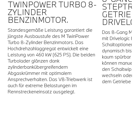
TWINPOWER TURBO 8-
STEPTRO
r
ZYLINDER
GETRIEB
BENZINMOTOR.
DRIVELOG
Standesgemäße Leistung garantiert die
Das 8-Gang M St
jüngste Ausbaustufe des M TwinPower
mit Drivelogic bie
Turbo 8-Zylinder Benzinmotors. Das
Schaltoptionen: v
Hochdrehzahlaggregat entwickelt eine
dynamisch bis b
Leistung von 460 kW (625 PS). Die beiden
r
kaum spürbar ode
Turbolader glänzen dank
können manuell 
zylinderbankübergreifendem
den Schaltwippe
Abgaskrümmer mit optimalem
wechseln oder d
Ansprechverhalten. Das V8-Triebwerk ist
dem Getriebe üb
auch für extreme Belastungen im
Rennstreckeneinsatz ausgelegt.
h