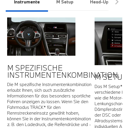
Instrumente
M Setup
Head-Up Display
M SPEZIFISCHE
.
INSTRUMENTENKOMBINATION.
M SETUP.
Die M spezifische Instrumentenkombination
Das M Setup* bie
erlaubt Ihnen, sich auch zusätzliche
verschiedene fa
n
Informationen für das besonders sportliche
wie die Motor-, 
Fahren anzeigen zu lassen. Wenn Sie den
Lenkungscharakter
Fahrmodus TRACK* für den
Dämpferabstimmu
he
Rennstreckeneinsatz gewählt haben,
der DSC oder die
können Sie in der Instrumentenkombination
Allradsystems M 
z. B. den Ladedruck, die Reifendrücke und -
individuellen Ans