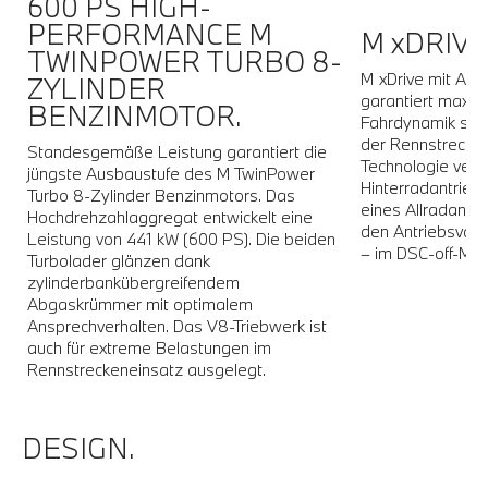
600 PS HIGH-
.
PERFORMANCE M
M xDRIVE
TWINPOWER TURBO 8-
M xDrive mit Akti
ZYLINDER
garantiert maxim
BENZINMOTOR.
en
Fahrdynamik sowo
der Rennstrecke.
Standesgemäße Leistung garantiert die
d
Technologie verbi
jüngste Ausbaustufe des M TwinPower
Hinterradantrieb
Turbo 8-Zylinder Benzinmotors. Das
eines Allradantr
Hochdrehzahlaggregat entwickelt eine
den Antriebsvar
Leistung von 441 kW (600 PS). Die beiden
– im DSC-off-Mo
Turbolader glänzen dank
zylinderbankübergreifendem
Abgaskrümmer mit optimalem
Ansprechverhalten. Das V8-Triebwerk ist
auch für extreme Belastungen im
Rennstreckeneinsatz ausgelegt.
DESIGN.