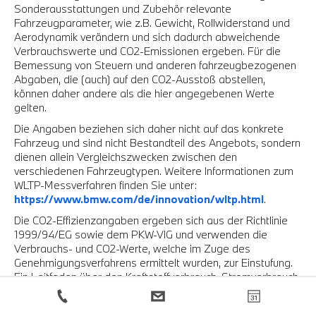
Sonderausstattungen und Zubehör relevante
Fahrzeugparameter, wie z.B. Gewicht, Rollwiderstand und
Aerodynamik verändern und sich dadurch abweichende
Verbrauchswerte und CO2-Emissionen ergeben. Für die
Bemessung von Steuern und anderen fahrzeugbezogenen
Abgaben, die (auch) auf den CO2-Ausstoß abstellen,
können daher andere als die hier angegebenen Werte
gelten.
Die Angaben beziehen sich daher nicht auf das konkrete
Fahrzeug und sind nicht Bestandteil des Angebots, sondern
dienen allein Vergleichszwecken zwischen den
verschiedenen Fahrzeugtypen. Weitere Informationen zum
WLTP-Messverfahren finden Sie unter:
https://www.bmw.com/de/innovation/wltp.html
.
Die CO2-Effizienzangaben ergeben sich aus der Richtlinie
1999/94/EG sowie dem PKW-VIG und verwenden die
Verbrauchs- und CO2-Werte, welche im Zuge des
Genehmigungsverfahrens ermittelt wurden, zur Einstufung.
Ein Leitfaden über den Kraftstoffverbrauch, Stromverbrauch
und die CO2-Emissionen, der Daten für alle neuen
Personenkraftfahrwagenmodelle enthält, ist kostenlos an