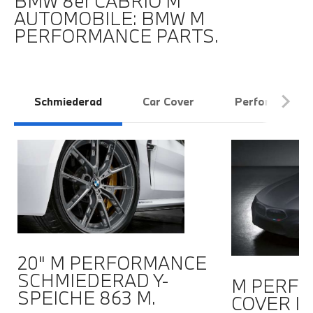
BMW 8er CABRIO M
AUTOMOBILE: BMW M
PERFORMANCE PARTS.
Schmiederad
Car Cover
Performance 
20" M PERFORMANCE
SCHMIEDERAD Y-
M PERFO
SPEICHE 863 M.
COVER I