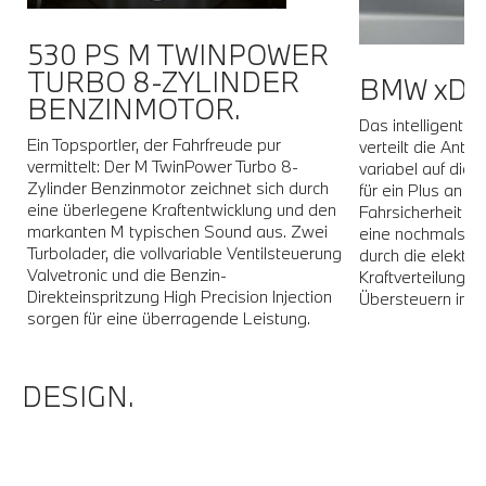
530 PS M TWINPOWER
TURBO 8-ZYLINDER
BMW xDR
BENZINMOTOR.
Das intelligente
r
Ein Topsportler, der Fahrfreude pur
verteilt die Antri
vermittelt: Der M TwinPower Turbo 8-
variabel auf die 
Zylinder Benzinmotor zeichnet sich durch
für ein Plus an T
eine überlegene Kraftentwicklung und den
Fahrsicherheit in 
markanten M typischen Sound aus. Zwei
eine nochmals ve
Turbolader, die vollvariable Ventilsteuerung
durch die elektro
ie
Valvetronic und die Benzin-
Kraftverteilung 
Direkteinspritzung High Precision Injection
Übersteuern in K
sorgen für eine überragende Leistung.
DESIGN.