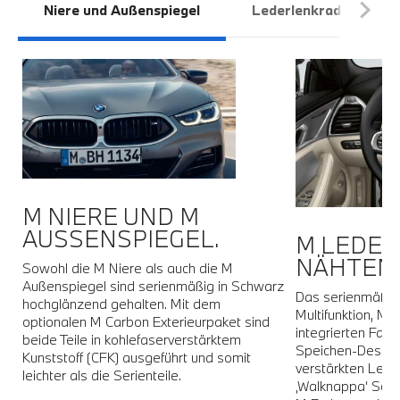
Niere und Außenspiegel
Lederlenkrad
I
M NIERE UND M
AUSSENSPIEGEL.
M LEDER
NÄHTEN 
Sowohl die M Niere als auch die M
Außenspiegel sind serienmäßig in Schwarz
e
Das serienmäßige
hochglänzend gehalten. Mit dem
Multifunktion, M
optionalen M Carbon Exterieurpaket sind
s
integrierten Fahr
beide Teile in kohlefaserverstärktem
Speichen-Design 
Kunststoff (CFK) ausgeführt und somit
verstärkten Lenk
leichter als die Serienteile.
‚Walknappa‘ Schw