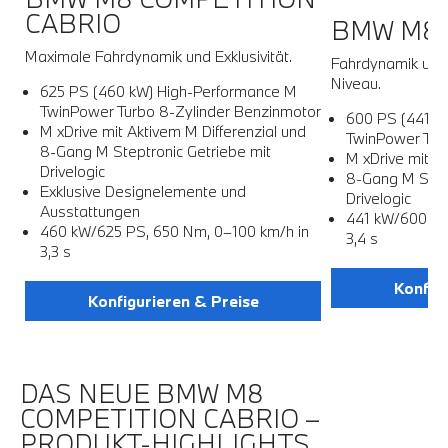
CABRIO
BMW M8 
Maximale Fahrdynamik und Exklusivität.
Fahrdynamik und
Niveau.
625 PS (460 kW) High-Performance M
-
TwinPower Turbo 8-Zylinder Benzinmotor
600 PS (441 k
M xDrive mit Aktivem M Differenzial und
TwinPower Tur
8-Gang M Steptronic Getriebe mit
M xDrive mit Ak
Drivelogic
8-Gang M Stept
n
Exklusive Designelemente und
Drivelogic
Ausstattungen
441 kW/600 PS
460 kW/625 PS, 650 Nm, 0–100 km/h in
3,4 s
3,3 s
Konfigu
Konfigurieren & Preise
DAS NEUE BMW M8
COMPETITION CABRIO –
PRODUKT-HIGHLIGHTS.