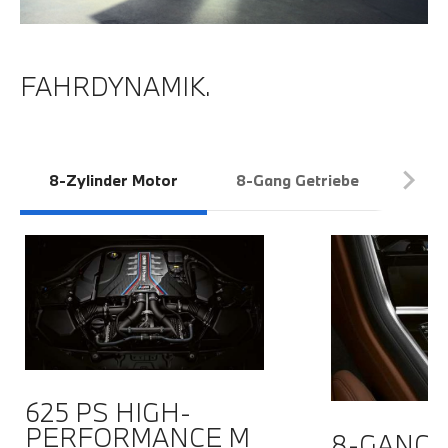
FAHRDYNAMIK.
8-Zylinder Motor
8-Gang Getriebe
Car
625 PS HIGH-
PERFORMANCE M
8-GANG 