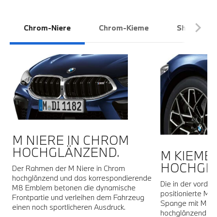
Chrom-Niere
Chrom-Kieme
Shadow Li
W
M NIERE IN CHROM
HOCHGLÄNZEND.
M KIEME
HOCHGL
Der Rahmen der M Niere in Chrom
hochglänzend und das korrespondierende
Die in der vorde
ne
M8 Emblem betonen die dynamische
positionierte M K
Frontpartie und verleihen dem Fahrzeug
Spange mit M8 E
einen noch sportlicheren Ausdruck.
hochglänzend ge