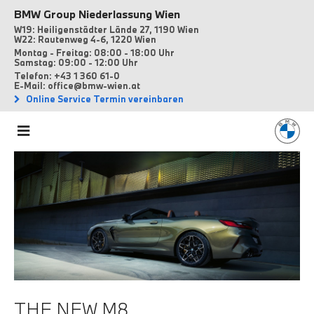
BMW Group Niederlassung Wien
W19: Heiligenstädter Lände 27, 1190 Wien
W22: Rautenweg 4-6, 1220 Wien
Montag - Freitag: 08:00 - 18:00 Uhr
Samstag: 09:00 - 12:00 Uhr
Telefon: +43 1 360 61-0
E-Mail: office@bmw-wien.at
Online Service Termin vereinbaren
THE NEW M8