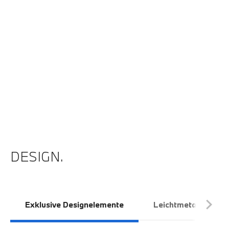
der
n.
r
DESIGN.
Exklusive Designelemente
Leichtmetallräder