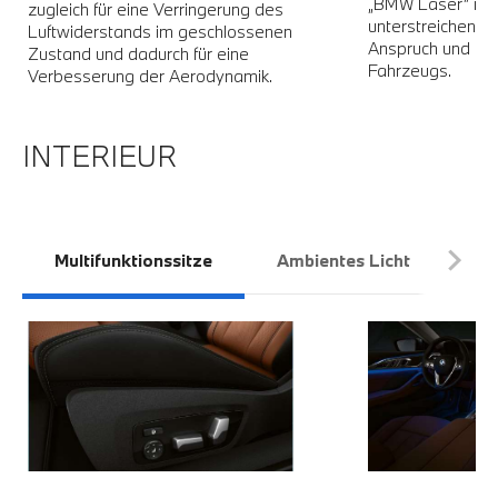
„BMW Laser” im 
zugleich für eine Verringerung des
unterstreichen z
Luftwiderstands im geschlossenen
Anspruch und die 
Zustand und dadurch für eine
Fahrzeugs.
Verbesserung der Aerodynamik.
INTERIEUR
Multifunktionssitze
Ambientes Licht
Gl