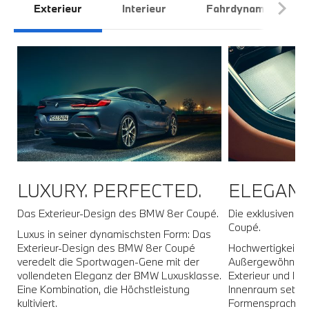
Exterieur
Interieur
Fahrdynamik
LUXURY. PERFECTED.
ELEGANC
Das Exterieur-Design des BMW 8er Coupé.
Die exklusiven M
Coupé.
y
Luxus in seiner dynamischsten Form: Das
Exterieur-Design des BMW 8er Coupé
Hochwertigkeit tr
veredelt die Sportwagen-Gene mit der
Außergewöhnlich
vollendeten Eleganz der BMW Luxusklasse.
Exterieur und lux
Eine Kombination, die Höchstleistung
Innenraum setzen
kultiviert.
Formensprache 
e