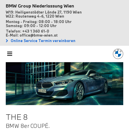
BMW Group Niederlassung Wien
W19: Heiligenstädter Lände 27, 1190 Wien
W22: Rautenweg 4-6, 1220 Wien
Montag - Freitag: 08:00 - 18:00 Uhr
Samstag: 09:00 - 12:00 Uhr
Telefon: +43 1 360 61-0
E-Mail: office@bmw-wien.at
Online Service Termin vereinbaren
THE 8
BMW 8er COUPÉ.