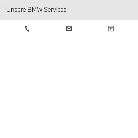
Unsere BMW Services
Unsere Services
Service-Anfrage
BMW Newsletter
Anmeldung
Rechtliche Hinweise
Impressum
Datenschutzbestimmungen
Cookies
© BMW Österreich 2026