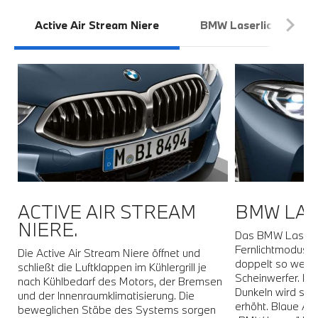
Active Air Stream Niere
BMW Laserlicht
.
ACTIVE AIR STREAM
BMW LAS
n,
NIERE.
s
Das BMW Laserlic
Fernlichtmodus m
Die Active Air Stream Niere öffnet und
doppelt so weit 
schließt die Luftklappen im Kühlergrill je
Scheinwerfer. Du
nach Kühlbedarf des Motors, der Bremsen
as
Dunkeln wird so d
und der Innenraumklimatisierung. Die
erhöht. Blaue Ak
beweglichen Stäbe des Systems sorgen