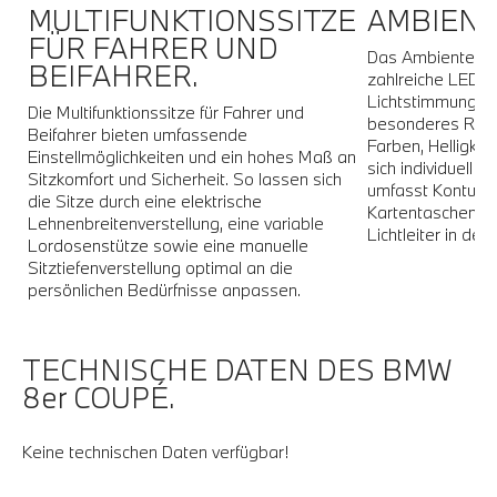
MULTIFUNKTIONSSITZE
AMBIENT
FÜR FAHRER UND
Das Ambiente Lic
BEIFAHRER.
zahlreiche LED-
Lichtstimmung im
Die Multifunktionssitze für Fahrer und
besonderes Raumg
Beifahrer bieten umfassende
Farben, Helligke
Einstellmöglichkeiten und ein hohes Maß an
sich individuell e
Sitzkomfort und Sicherheit. So lassen sich
umfasst Kontur- 
die Sitze durch eine elektrische
Kartentaschenbe
Lehnenbreitenverstellung, eine variable
Lichtleiter in der
Lordosenstütze sowie eine manuelle
Sitztiefenverstellung optimal an die
persönlichen Bedürfnisse anpassen.
TECHNISCHE DATEN DES BMW
8er COUPÉ.
Keine technischen Daten verfügbar!