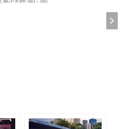
te, WLTP in km: 483 – 560