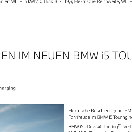
biniert WLTP in kWh/100 km: 16,7–19,3; Elektrische Reichweite, WLT
EN IM NEUEN BMW i5 TOU
arging
Elektrische Beschleunigung, 
Fahrfreude im BMW i5 Touring ha
[1]
BMW i5 eDrive40 Touring
: Ver