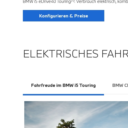
[1]
BMW i5 eDrive40 Touring
: Verbrauch elektrisch, kom
Konfigurieren & Preise
ELEKTRISCHES FAHR
Fahrfreude im BMW i5 Touring
BMW Ch
100 km:
 für den