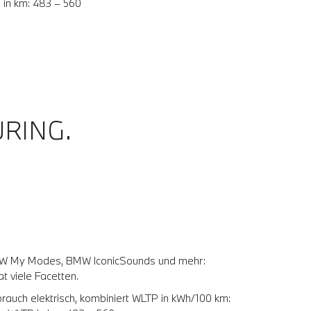
P in km: 483 – 560
RING.
BMW My Modes, BMW IconicSounds und mehr:
t viele Facetten.
brauch elektrisch, kombiniert WLTP in kWh/100 km: