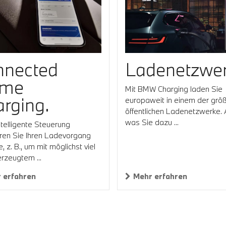
nnected
Ladenetzwer
me
Mit BMW Charging laden Sie
rging.
europaweit in einem der grö
öffentlichen Ladenetzwerke. A
was Sie dazu ...
ntelligente Steuerung
ren Sie Ihren Ladevorgang
 z. B., um mit möglichst viel
erzeugtem ...
 erfahren
Mehr erfahren