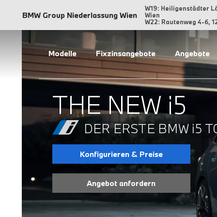
W19: Heiligenstädter L
BMW Group Niederlassung Wien
Wien
W22: Rautenweg 4-6, 1
Modelle
Fixzinsangebote
Angebote
THE NEW i5
DER ERSTE BMW i5 T
Konfigurieren & Preise
Angebot anfordern