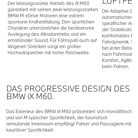
LUFTFED
Der leistungsstarke Antrieb des iX M60
r
garantiert mit seinen zwei leistungsstarken
Die Adaptive 2-A
BMW M eDrive Motoren eine extrem
automatischer N
r
spontane Kraftentfaltung. Den sportlichen
spezifischer Au
Charakter unterstreichen die heckbetonte
der Stabilisator
Auslegung des Allradantriebs und ein
komfortables Fah
80
emotionaler Sound. Für Fahrspaß auch auf
Fahrdynamik. Sie
längeren Strecken sorgt ein großer
bei jeder Beladun
Hochvoltspeicher mit hoher Reichweite.
nach Fahrmodus 
Komfort, Agilität,
beim Fahren.
DAS PROGRESSIVE DESIGN DES
BMW iX M60.
Das Exterieur des BMW iX M60 präsentiert sich monolithisch
und von M typischer Sportlichkeit, der futuristisch
anmutende Innenraum empfängt Fahrer und Passagiere mit
luxuriöser Sportlichkeit: