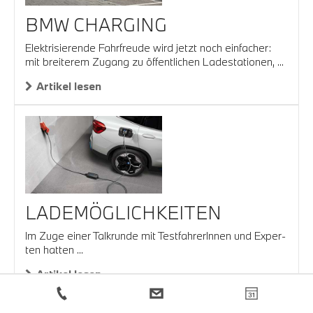
BMW CHARGING
Elektrisierende Fahrfreude wird jetzt noch einfacher:
mit brei­terem Zugang zu öffent­lichen Lade­stati­onen, ...
Artikel lesen
LA­DEMÖG­LICH­KEI­TEN
Im Zu­­­ge ei­­ner Tal­k­­run­­­de mit Tes­t­­fah­­re­­rIn­­nen und Ex­per­­
ten ha­t­­ten ...
Artikel lesen