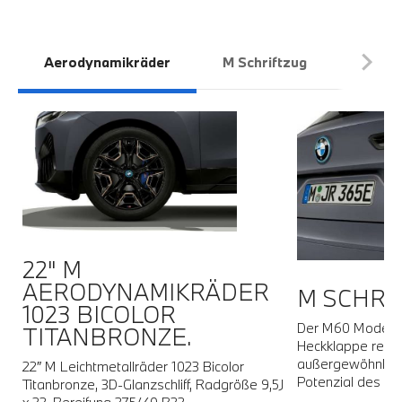
Aerodynamikräder
M Schriftzug
Innena
22" M
AERODYNAMIKRÄDER
M SCHRI
1023 BICOLOR
Der M60 Modellsc
TITANBRONZE.
Heckklappe recht
außergewöhnlich
22″ M Leichtmetallräder 1023 Bicolor
en
Potenzial des Fa
Titanbronze, 3D-Glanzschliff, Radgröße 9,5J
x 22, Bereifung 275/40 R22.