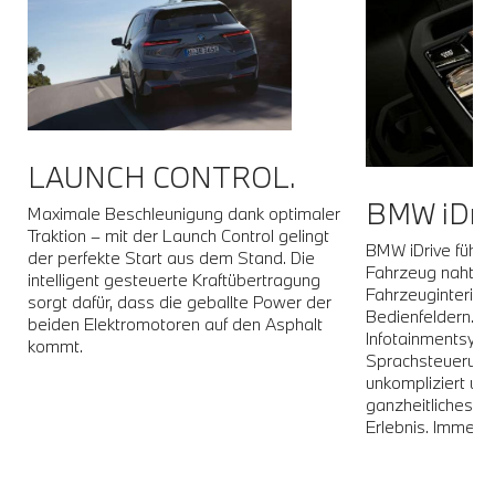
LAUNCH CONTROL.
BMW iDriv
der
Maximale Beschleunigung dank optimaler
Traktion – mit der Launch Control gelingt
BMW iDrive führt I
der perfekte Start aus dem Stand. Die
Fahrzeug nahtlos
intelligent gesteuerte Kraftübertragung
Fahrzeuginterieur
ie
sorgt dafür, dass die geballte Power der
Bedienfeldern. Di
beiden Elektromotoren auf den Asphalt
Infotainmentsyst
d
kommt.
Sprachsteuerung 
unkompliziert und 
ganzheitliches, 
Erlebnis. Immer 