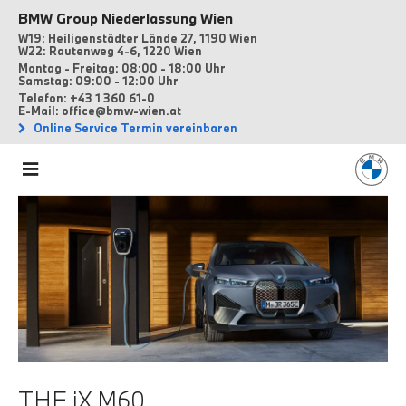
BMW Group Niederlassung Wien
W19: Heiligenstädter Lände 27, 1190 Wien
W22: Rautenweg 4-6, 1220 Wien
Montag - Freitag: 08:00 - 18:00 Uhr
Samstag: 09:00 - 12:00 Uhr
Telefon: +43 1 360 61-0
E-Mail: office@bmw-wien.at
Online Service Termin vereinbaren
THE iX M60