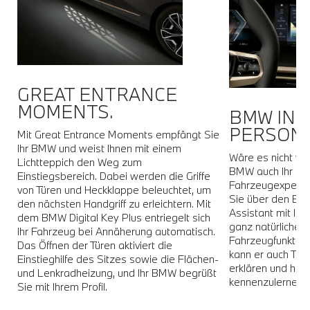
GREAT ENTRANCE
MOMENTS.
BMW INT
PERSONA
Mit Great Entrance Moments empfängt Sie
Ihr BMW und weist Ihnen mit einem
Wäre es nicht wu
Lichtteppich den Weg zum
BMW auch Ihr per
Einstiegsbereich. Dabei werden die Griffe
Fahrzeugexperte
von Türen und Heckklappe beleuchtet, um
er
Sie über den BMW
den nächsten Handgriff zu erleichtern. Mit
Assistant mit Ih
dem BMW Digital Key Plus entriegelt sich
zu
ganz natürliche
Ihr Fahrzeug bei Annäherung automatisch.
Fahrzeugfunktion
Das Öffnen der Türen aktiviert die
kann er auch Th
Einstieghilfe des Sitzes sowie die Flächen-
erklären und hilf
und Lenkradheizung, und Ihr BMW begrüßt
kennenzulernen.
Sie mit Ihrem Profil.