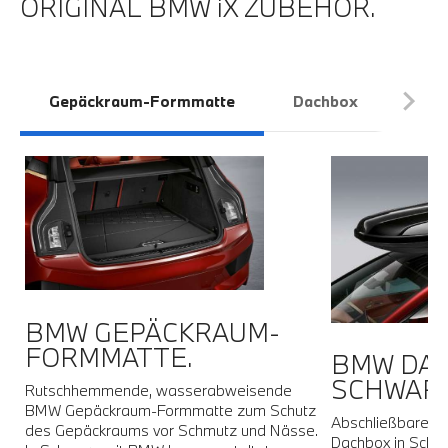
ORIGINAL BMW iX ZUBEHÖR.
Gepäckraum-Formmatte
Dachbox
Fah
BMW GEPÄCKRAUM-
R
FORMMATTE.
BMW DAC
SCHWARZ
Rutschhemmende, wasserabweisende
BMW Gepäckraum-Formmatte zum Schutz
r
Abschließbare b
des Gepäckraums vor Schmutz und Nässe.
s
Dachbox in Schwa