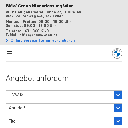
BMW Group Niederlassung Wien
W19: Heiligenstädter Lände 27, 1190 Wien
W22: Rautenweg 4-6, 1220 Wien
Montag - Freitag: 08:00 - 18:00 Uhr
Samstag: 09:00 - 12:00 Uhr
Telefon: +43 1 360 61-0
E-Mail: office@bmw-wien.at
Online Service Termin vereinbaren
Angebot anfordern