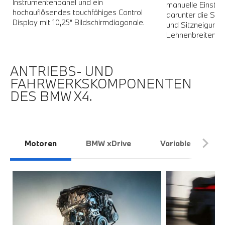
Instrumentenpanel und ein
manuelle Einstell
hochauflösendes touchfähiges Control
darunter die Sit
Display mit 10,25“ Bildschirmdiagonale.
und Sitzneigung. 
Lehnenbreitenver
ANTRIEBS- UND
FAHRWERKSKOMPONENTEN
DES BMW X4.
Motoren
BMW xDrive
Variable Sportle