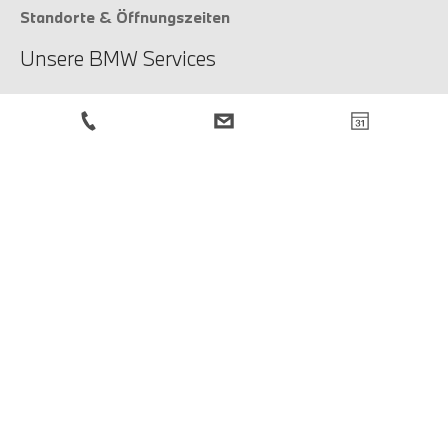
Standorte & Öffnungszeiten
Unsere BMW Services
Unsere Services
Service-Anfrage
BMW Newsletter
Anmeldung
Rechtliche Hinweise
Impressum
Datenschutzbestimmungen
Cookies
© BMW Österreich 2026