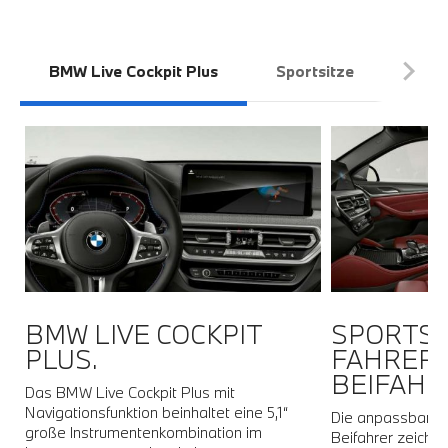
BMW Live Cockpit Plus
Sportsitze
Galv
N
BMW LIVE COCKPIT
SPORTSI
PLUS.
FAHRER
BEIFAHR
Das BMW Live Cockpit Plus mit
Navigationsfunktion beinhaltet eine 5,1“
n
Die anpassbaren 
große Instrumentenkombination im
Beifahrer zeichne