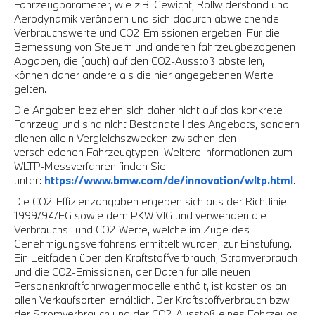
Fahrzeugparameter, wie z.B. Gewicht, Rollwiderstand und
Aerodynamik verändern und sich dadurch abweichende
Verbrauchswerte und CO2-Emissionen ergeben. Für die
Bemessung von Steuern und anderen fahrzeugbezogenen
Abgaben, die (auch) auf den CO2-Ausstoß abstellen,
können daher andere als die hier angegebenen Werte
gelten.
Die Angaben beziehen sich daher nicht auf das konkrete
Fahrzeug und sind nicht Bestandteil des Angebots, sondern
dienen allein Vergleichszwecken zwischen den
verschiedenen Fahrzeugtypen. Weitere Informationen zum
WLTP-Messverfahren finden Sie
unter:
https://www.bmw.com/de/innovation/wltp.html
.
Die CO2-Effizienzangaben ergeben sich aus der Richtlinie
1999/94/EG sowie dem PKW-VIG und verwenden die
Verbrauchs- und CO2-Werte, welche im Zuge des
Genehmigungsverfahrens ermittelt wurden, zur Einstufung.
Ein Leitfaden über den Kraftstoffverbrauch, Stromverbrauch
und die CO2-Emissionen, der Daten für alle neuen
Personenkraftfahrwagenmodelle enthält, ist kostenlos an
allen Verkaufsorten erhältlich. Der Kraftstoffverbrauch bzw.
der Stromverbrauch und der CO2-Ausstoß eines Fahrzeugs