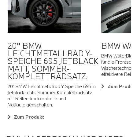
20'' BMW
BMW WAT
R
LEICHTMETALLRAD Y-
BMW WaterBlade 
SPEICHE 695 JETBLACK
für die Frontsche
MATT, SOMMER-
Wischertechnologi
r
KOMPLETTRADSATZ.
effektivere Reini
s
20“ BMW Leichtmetallrad Y-Speiche 695 in
Zum Produk
Jetblack matt. Sommer-Komplettradsatz
mit Reifendruckkontrolle und
Notlaufeigenschaften.
Zum Produkt