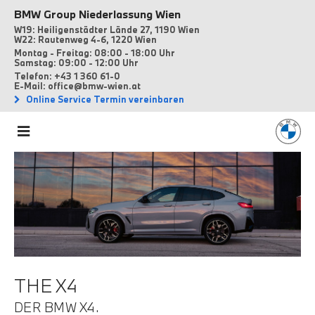
BMW Group Niederlassung Wien
W19: Heiligenstädter Lände 27, 1190 Wien
W22: Rautenweg 4-6, 1220 Wien
Montag - Freitag: 08:00 - 18:00 Uhr
Samstag: 09:00 - 12:00 Uhr
Telefon: +43 1 360 61-0
E-Mail: office@bmw-wien.at
Online Service Termin vereinbaren
THE X4
DER BMW X4.