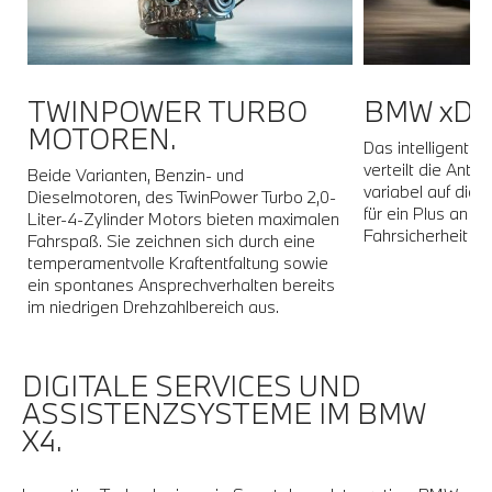
TWINPOWER TURBO
BMW xDR
MOTOREN.
Das intelligente
verteilt die Antri
Beide Varianten, Benzin- und
r
variabel auf die 
Dieselmotoren, des TwinPower Turbo 2,0-
für ein Plus an T
Liter-4-Zylinder Motors bieten maximalen
Fahrsicherheit in 
Fahrspaß. Sie zeichnen sich durch eine
temperamentvolle Kraftentfaltung sowie
ein spontanes Ansprechverhalten bereits
im niedrigen Drehzahlbereich aus.
DIGITALE SERVICES UND
ASSISTENZSYSTEME IM BMW
X4.