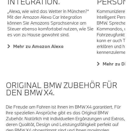
INTEGRATION.
PERSONA
„Alexa, wie wird das Wetter in München?“
Kommunizieren 
Mit der Amazon Alexa Car Integration
Intelligent Perso
können Sie Amazons Sprachservice am
BMW. Sprechen Si
Steuer ebenso komfortabel nutzen, wie Sie
Kommandos, um 
es von zu Hause gewohnt sind.
Fahrzeugfunktion
kann er auch Th
Mehr zu Amazon Alexa
erklären und hilf
kennenzulernen.
Mehr zu Digit
ORIGINAL BMW ZUBEHÖR FÜR
DEN BMW X4.
Die Freude am Fahren ist Ihnen im BMW X4 garantiert. Für
Ihre speziellen Ansprüche gibt es das Original BMW
Zubehör. Natürlich mit individuellen Ergänzungen und Extras,
deren Qualität, Design und Leistungsfähigkeit perfekt auf
den BMW X4 abgestimmt sind und Ihnen maximalen