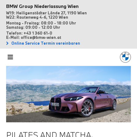
BMW Group Niederlassung Wien
W19: Heiligenstädter Lände 27, 1190 Wien
W22: Rautenweg 4-6, 1220 Wien
Montag - Freitag: 08:00 - 18:00 Uhr
Samstag: 09:00 - 12:00 Uhr
Telefon: +43 1 360 61-0
E-Mail: office@bmw-wien.at
Online Service Termin vereinbaren
PILATES AND MATCHA.