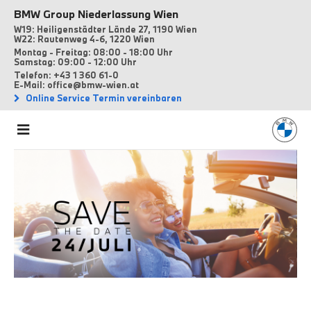
BMW Group Niederlassung Wien
W19: Heiligenstädter Lände 27, 1190 Wien
W22: Rautenweg 4-6, 1220 Wien
Montag - Freitag: 08:00 - 18:00 Uhr
Samstag: 09:00 - 12:00 Uhr
Telefon: +43 1 360 61-0
E-Mail: office@bmw-wien.at
Online Service Termin vereinbaren