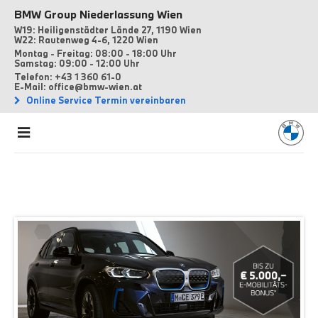
BMW Group Niederlassung Wien
W19: Heiligenstädter Lände 27, 1190 Wien
W22: Rautenweg 4-6, 1220 Wien
Montag - Freitag: 08:00 - 18:00 Uhr
Samstag: 09:00 - 12:00 Uhr
Telefon: +43 1 360 61-0
E-Mail: office@bmw-wien.at
Online Service Termin vereinbaren