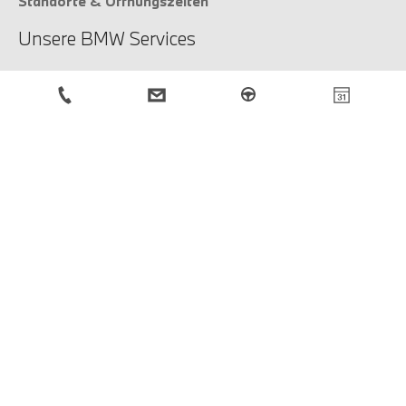
Standorte & Öffnungszeiten
Unsere BMW Services
Unsere Services
Service-Anfrage
BMW Newsletter
Anmeldung
Rechtliche Hinweise
Impressum
Datenschutzbestimmungen
Cookies
© BMW Österreich 2026