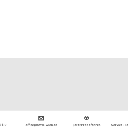
 61-0
office@bmw-wien.at
Jetzt Probefahren
Service-Te