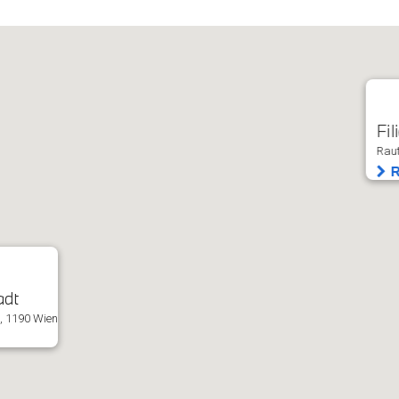
Fil
Raut
R
adt
, 1190 Wien