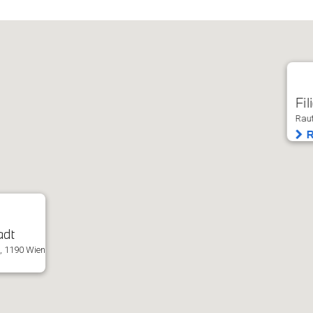
Fil
Raut
R
adt
, 1190 Wien