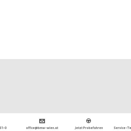
 61-0
office@bmw-wien.at
Jetzt Probefahren
Service-Te