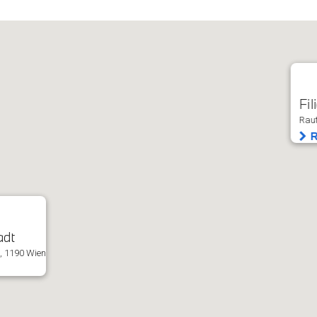
Fil
Raut
R
adt
, 1190 Wien