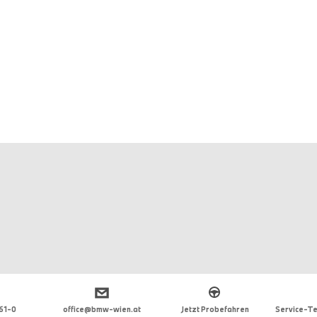
 61-0
office@bmw-wien.at
Jetzt Probefahren
Service-Te