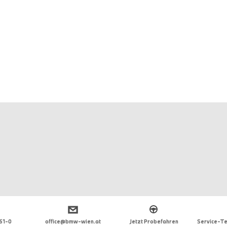
 61-0
office@bmw-wien.at
Jetzt Probefahren
Service-Te