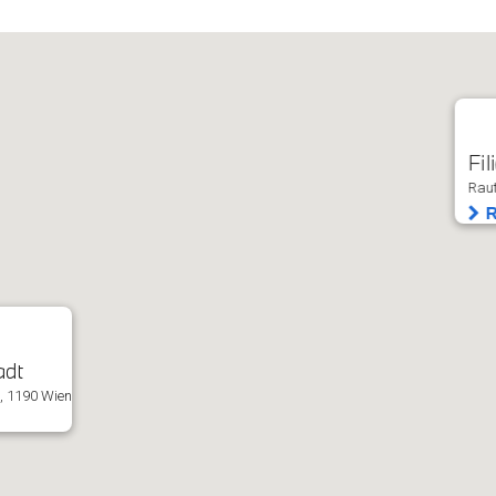
Fil
Raut
R
adt
, 1190 Wien