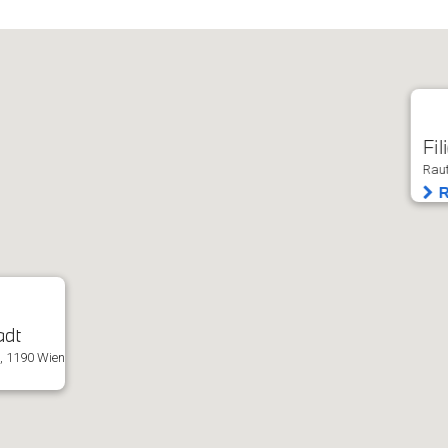
Fil
Raut
R
adt
, 1190 Wien