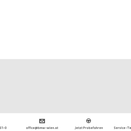
 61-0
office@bmw-wien.at
Jetzt Probefahren
Service-Te