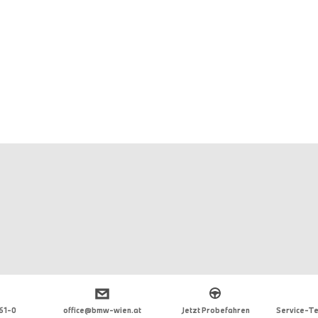
 61-0
office@bmw-wien.at
Jetzt Probefahren
Service-Te