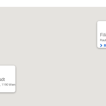
Fil
Raut
R
adt
, 1190 Wien